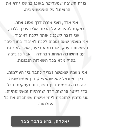
צורת חשיבה שמעדיפה באופן כמעט גורף את
הרציונל על האינטואיציה.
אני ארד, ואני מורה דרך מסוג אחר.
במקום להצביע על הכיוון אליו צריך ללכת,
אני רוצה לשכנע אותך ללכת לאיבוד.
אני מאמין שאם נסכים ללכת לאיבוד בתוך סבך
השאלות בעסק, או דווקא ביער, אולי לא נחזור
עם
התשובה האחת
הברורה – אבל כן נזכה
בתיק מלא בכל השאלות הנכונות.
אני מאמין שאפשר וצריך לחבר בין העולמות.
בין רציונאל לאינטואיציה, בין אסטרטגיה
להדרכה פנימית ובין רגש, רוח ועסקים. הכל
כדי לייצר פריצות דרך יצירתיות ומשמעותיות.
אני מזמין לתוכנית ליווי אישית שמחברת את כל
העולמות.
יאללה, בוא נדבר כבר