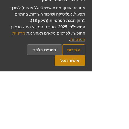
בנינו לבין עצמנו), יש צורך לקפוץ אל איזורי
החוסר וודאות והאינטואיציה.
אתר זה אוסף מידע אישי (כולל עוגיות) לצורך
להרחיב את חוסר הוודאות במקום לצמצם
תפעול, אנליטיקה ושיפור השירות, בהתאם
אותו, ולתת אמון בתחושת הבטן גם אם היא
ל
חוק הגנת הפרטיות (תיקון 13),
לא תמיד נראית הגיוניות.
התשפ"ה–2025
. מסירת המידע הינה מרצונך
בתוך השגרה העסקית קשה לפעמים לזכור
החופשי. לפרטים מלאים ראה/י את
מדיניות
שחוסר וודאות הוא לא בעיה, אלא צורת
הפרטיות
.
חשיבה שדרכה אנחנו יכולים לעקוף את
הגדרות
חיוניים בלבד
ההגיון והקיבעון. זה המקום ממנו באות כמעט
כל קפיצות המדרגה המשמעותיות בעסק.
אישור הכל